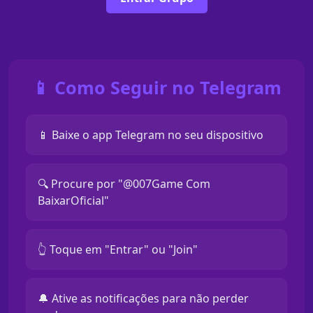
📱 Como Seguir no Telegram
📱 Baixe o app Telegram no seu dispositivo
🔍 Procure por "@007Game Com
BaixarOficial"
👆 Toque em "Entrar" ou "Join"
🔔 Ative as notificações para não perder