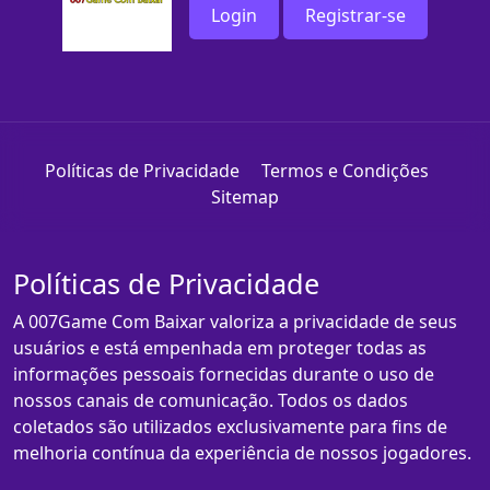
Login
Registrar-se
Políticas de Privacidade
Termos e Condições
Sitemap
Políticas de Privacidade
A 007Game Com Baixar valoriza a privacidade de seus
usuários e está empenhada em proteger todas as
informações pessoais fornecidas durante o uso de
nossos canais de comunicação. Todos os dados
coletados são utilizados exclusivamente para fins de
melhoria contínua da experiência de nossos jogadores.