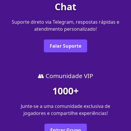
Chat
Suporte direto via Telegram, respostas rápidas e
atendimento personalizado!
Falar Suporte
👥 Comunidade VIP
1000+
Junte-se a uma comunidade exclusiva de
jogadores e compartilhe experiências!
Entrar Grupo