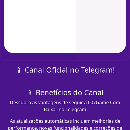
📱 Canal Oficial no Telegram!
📱 Benefícios do Canal
Descubra as vantagens de seguir a 007Game Com
Baixar no Telegram
As atualizações automáticas incluem melhorias de
performance, novas funcionalidades e correções de