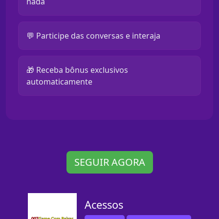
nada
💬 Participe das conversas e interaja
🎁 Receba bônus exclusivos
automaticamente
SEGUIR AGORA
Acessos