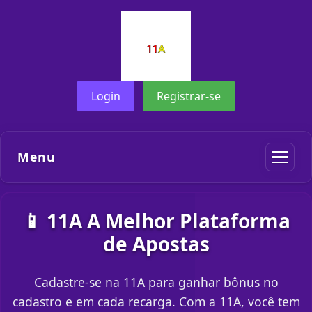
Login
Registrar-se
Menu
📱 11A A Melhor Plataforma
de Apostas
Cadastre-se na 11A para ganhar bônus no
cadastro e em cada recarga. Com a 11A, você tem