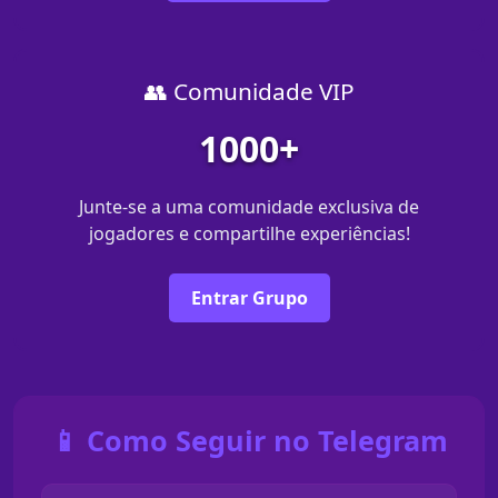
👥 Comunidade VIP
1000+
Junte-se a uma comunidade exclusiva de
jogadores e compartilhe experiências!
Entrar Grupo
📱 Como Seguir no Telegram