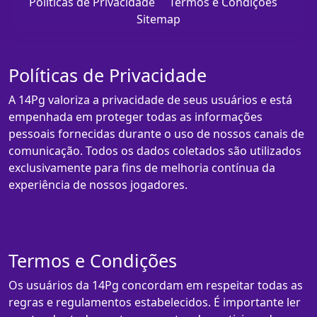
Políticas de Privacidade
Termos e Condições
Sitemap
Políticas de Privacidade
A 14Pg valoriza a privacidade de seus usuários e está
empenhada em proteger todas as informações
pessoais fornecidas durante o uso de nossos canais de
comunicação. Todos os dados coletados são utilizados
exclusivamente para fins de melhoria contínua da
experiência de nossos jogadores.
Termos e Condições
Os usuários da 14Pg concordam em respeitar todas as
regras e regulamentos estabelecidos. É importante ler