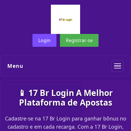
Login
Registrar-se
Menu
📱 17 Br Login A Melhor
Plataforma de Apostas
Cadastre-se na 17 Br Login para ganhar bônus no
cadastro e em cada recarga. Com a 17 Br Login,