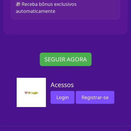
🎁 Receba bônus exclusivos
automaticamente
SEGUIR AGORA
Acessos
Login
Registrar-se