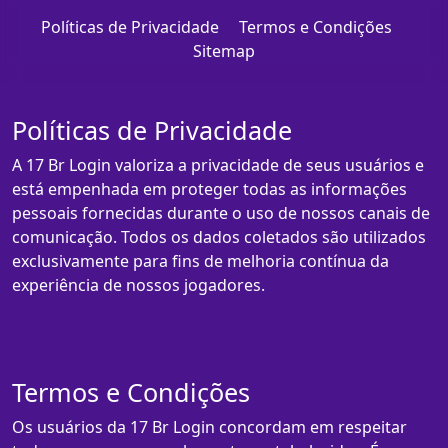
Políticas de Privacidade
Termos e Condições
Sitemap
Políticas de Privacidade
A 17 Br Login valoriza a privacidade de seus usuários e
está empenhada em proteger todas as informações
pessoais fornecidas durante o uso de nossos canais de
comunicação. Todos os dados coletados são utilizados
exclusivamente para fins de melhoria contínua da
experiência de nossos jogadores.
Termos e Condições
Os usuários da 17 Br Login concordam em respeitar