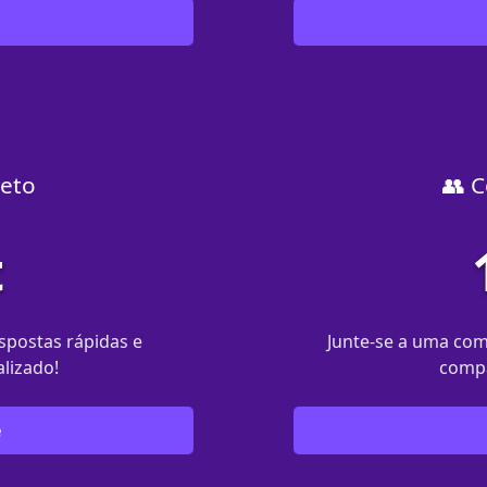
reto
👥 
t
espostas rápidas e
Junte-se a uma com
lizado!
compa
e