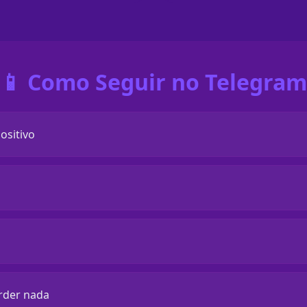
📱 Como Seguir no Telegram
ositivo
erder nada