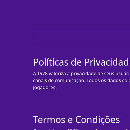
Políticas de Privacida
A 1978 valoriza a privacidade de seus usuá
canais de comunicação. Todos os dados cole
jogadores.
Termos e Condições