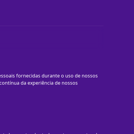
essoais fornecidas durante o uso de nossos
 contínua da experiência de nossos