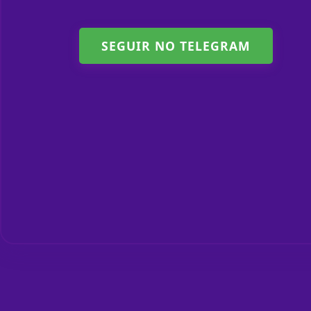
SEGUIR NO TELEGRAM