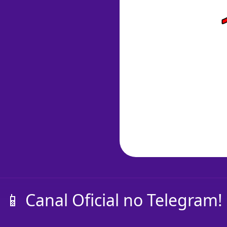
📱 Canal Oficial no Telegram!