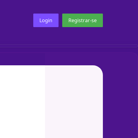
Login
Registrar-se