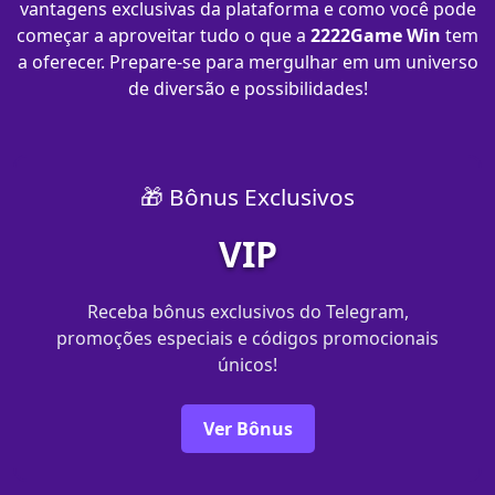
vantagens exclusivas da plataforma e como você pode
começar a aproveitar tudo o que a
2222Game Win
tem
a oferecer. Prepare-se para mergulhar em um universo
de diversão e possibilidades!
🎁 Bônus Exclusivos
VIP
Receba bônus exclusivos do Telegram,
promoções especiais e códigos promocionais
únicos!
Ver Bônus