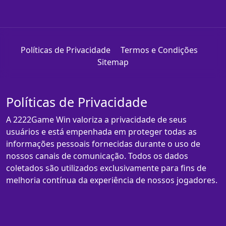
Políticas de Privacidade
Termos e Condições
Sitemap
Políticas de Privacidade
A 2222Game Win valoriza a privacidade de seus
usuários e está empenhada em proteger todas as
informações pessoais fornecidas durante o uso de
nossos canais de comunicação. Todos os dados
coletados são utilizados exclusivamente para fins de
melhoria contínua da experiência de nossos jogadores.