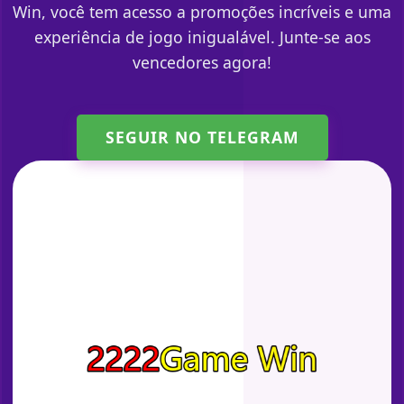
Win, você tem acesso a promoções incríveis e uma
experiência de jogo inigualável. Junte-se aos
vencedores agora!
SEGUIR NO TELEGRAM