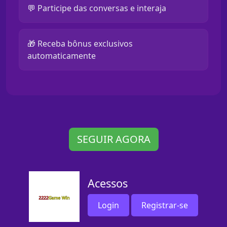
💬 Participe das conversas e interaja
🎁 Receba bônus exclusivos
automaticamente
SEGUIR AGORA
Acessos
Login
Registrar-se