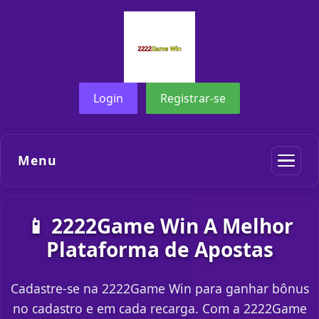
Login
Registrar-se
Menu
📱 2222Game Win A Melhor
Plataforma de Apostas
Cadastre-se na 2222Game Win para ganhar bônus
no cadastro e em cada recarga. Com a 2222Game