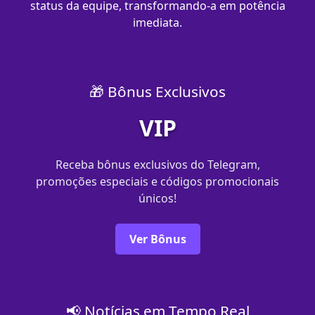
status da equipe, transformando-a em potência
imediata.
🎁 Bônus Exclusivos
VIP
Receba bônus exclusivos do Telegram,
promoções especiais e códigos promocionais
únicos!
Ver Bônus
📢 Notícias em Tempo Real