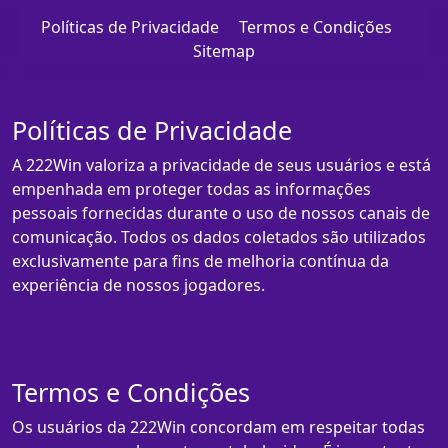
Políticas de Privacidade
Termos e Condições
Sitemap
Políticas de Privacidade
A 222Win valoriza a privacidade de seus usuários e está
empenhada em proteger todas as informações
pessoais fornecidas durante o uso de nossos canais de
comunicação. Todos os dados coletados são utilizados
exclusivamente para fins de melhoria contínua da
experiência de nossos jogadores.
Termos e Condições
Os usuários da 222Win concordam em respeitar todas