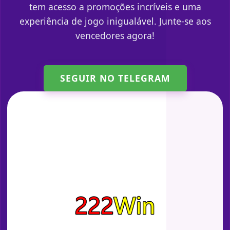
tem acesso a promoções incríveis e uma
experiência de jogo inigualável. Junte-se aos
vencedores agora!
SEGUIR NO TELEGRAM