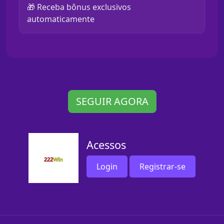
🎁 Receba bônus exclusivos
automaticamente
SEGUIR AGORA
Acessos
Login
Registrar-se