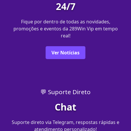
24/7
Fique por dentro de todas as novidades,
promoções e eventos da 289Win Vip em tempo
real!
Ver Notícias
💬 Suporte Direto
Chat
Suporte direto via Telegram, respostas rápidas e
atendimento personalizado!