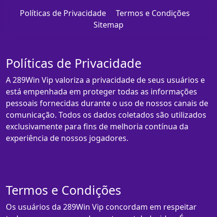
Políticas de Privacidade
Termos e Condições
Sitemap
Políticas de Privacidade
A 289Win Vip valoriza a privacidade de seus usuários e
está empenhada em proteger todas as informações
pessoais fornecidas durante o uso de nossos canais de
comunicação. Todos os dados coletados são utilizados
exclusivamente para fins de melhoria contínua da
experiência de nossos jogadores.
Termos e Condições
Os usuários da 289Win Vip concordam em respeitar