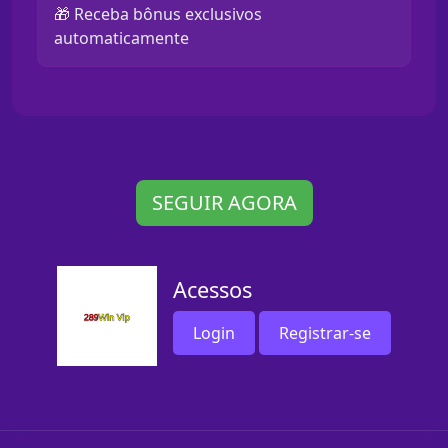
🎁 Receba bônus exclusivos
automaticamente
SEGUIR AGORA
Acessos
Login
Registrar-se