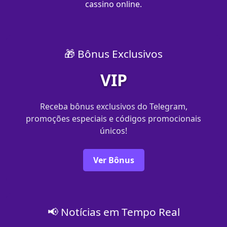
cassino online.
🎁 Bônus Exclusivos
VIP
Receba bônus exclusivos do Telegram,
promoções especiais e códigos promocionais
únicos!
Ver Bônus
📢 Notícias em Tempo Real