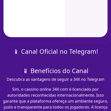
📱 Canal Oficial no Telegram!
📱 Benefícios do Canal
Descubra as vantagens de seguir a 34X no Telegram
Sim, o cassino online 34X com​ é licenciado por
autoridades reconhecidas internacionalmente. Isso
garante que a plataforma ofereça um ambiente seguro,
justo e transparente para todos os jogadores. A licença