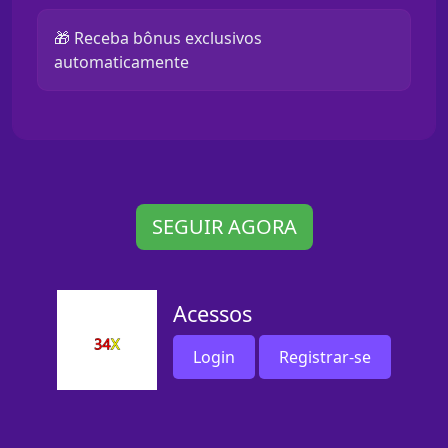
🎁 Receba bônus exclusivos
automaticamente
SEGUIR AGORA
Acessos
Login
Registrar-se