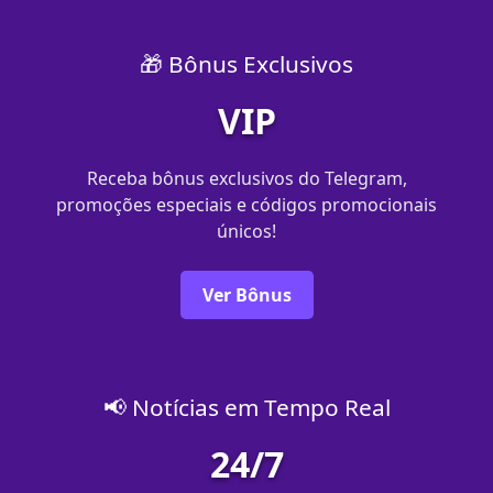
🎁 Bônus Exclusivos
VIP
Receba bônus exclusivos do Telegram,
promoções especiais e códigos promocionais
únicos!
Ver Bônus
📢 Notícias em Tempo Real
24/7