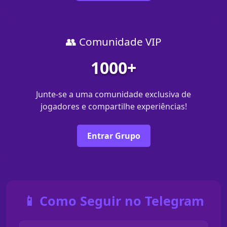
👥 Comunidade VIP
1000+
Junte-se a uma comunidade exclusiva de
jogadores e compartilhe experiências!
Entrar Grupo
📱 Como Seguir no Telegram