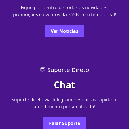
Fique por dentro de todas as novidades,
promoções e eventos da 365Brl em tempo real!
Ver Notícias
💬 Suporte Direto
Chat
Suporte direto via Telegram, respostas rápidas e
atendimento personalizado!
Falar Suporte