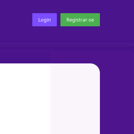
Login
Registrar-se