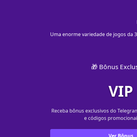
Uma enorme variedade de jogos da 36
🎁 Bônus Exclu
VIP
Receba bônus exclusivos do Telegra
e códigos promocionai
Ver Bônus