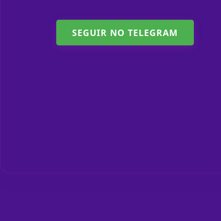
SEGUIR NO TELEGRAM