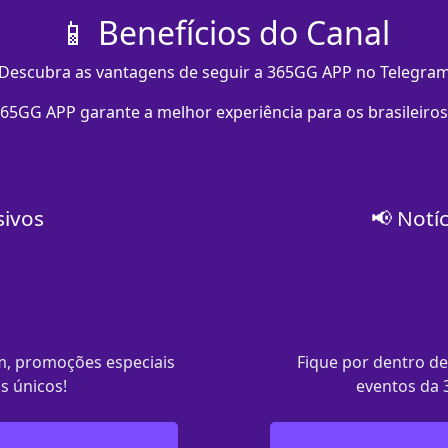
📱 Benefícios do Canal
Descubra as vantagens de seguir a 365GG APP no Telegra
5GG APP garante a melhor experiência para os brasileiros 
sivos
📢 Notí
m, promoções especiais
Fique por dentro d
s únicos!
eventos da 