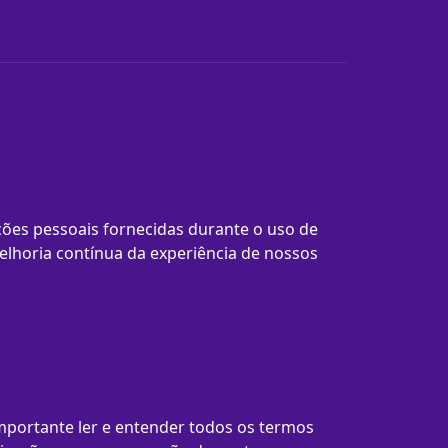
ões pessoais fornecidas durante o uso de
elhoria contínua da experiência de nossos
mportante ler e entender todos os termos