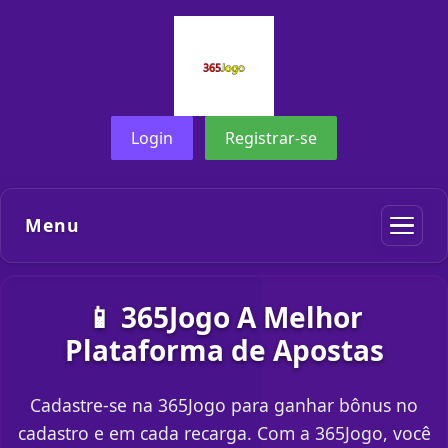
Login
Registrar-se
Menu
📱 365Jogo A Melhor
Plataforma de Apostas
Cadastre-se na 365Jogo para ganhar bônus no
cadastro e em cada recarga. Com a 365Jogo, você