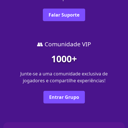
Falar Suporte
👥 Comunidade VIP
1000+
Junte-se a uma comunidade exclusiva de
jogadores e compartilhe experiências!
Entrar Grupo