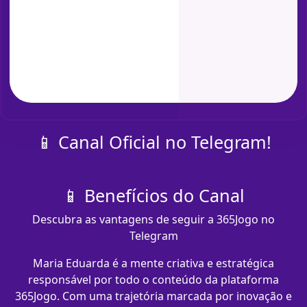
📱 Canal Oficial no Telegram!
📱 Benefícios do Canal
Descubra as vantagens de seguir a 365Jogo no
Telegram
Maria Eduarda é a mente criativa e estratégica
responsável por todo o conteúdo da plataforma
365Jogo. Com uma trajetória marcada por inovação e