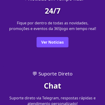
24/7
Fique por dentro de todas as novidades,
promoções e eventos da 365Jogo em tempo real!
Ver Notícias
💬 Suporte Direto
Chat
Suporte direto via Telegram, respostas rápidas e
atendimento personalizado!