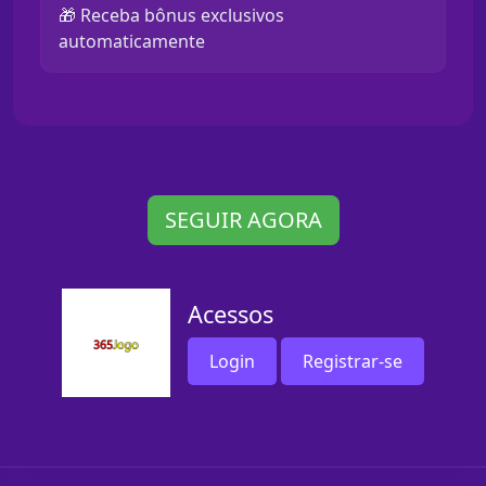
🎁 Receba bônus exclusivos
automaticamente
SEGUIR AGORA
Acessos
Login
Registrar-se