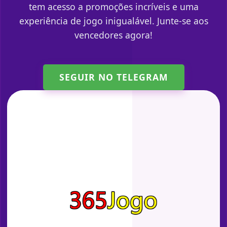
tem acesso a promoções incríveis e uma
experiência de jogo inigualável. Junte-se aos
vencedores agora!
SEGUIR NO TELEGRAM