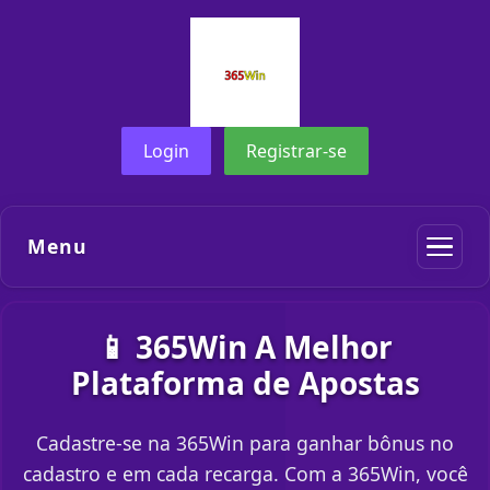
Login
Registrar-se
Menu
📱 365Win A Melhor
Plataforma de Apostas
Cadastre-se na 365Win para ganhar bônus no
cadastro e em cada recarga. Com a 365Win, você