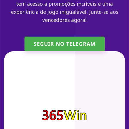
tem acesso a promoções incríveis e uma
experiência de jogo inigualável. Junte-se aos
vencedores agora!
SEGUIR NO TELEGRAM