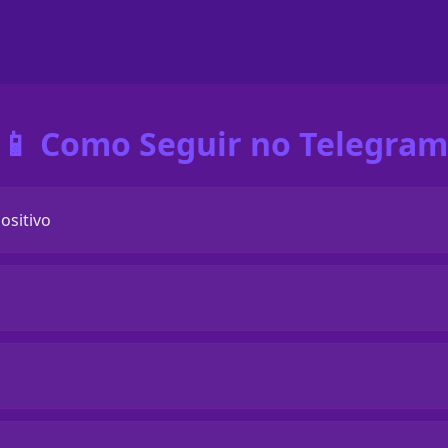
📱 Como Seguir no Telegram
ositivo