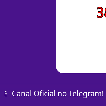
📱 Canal Oficial no Telegram!