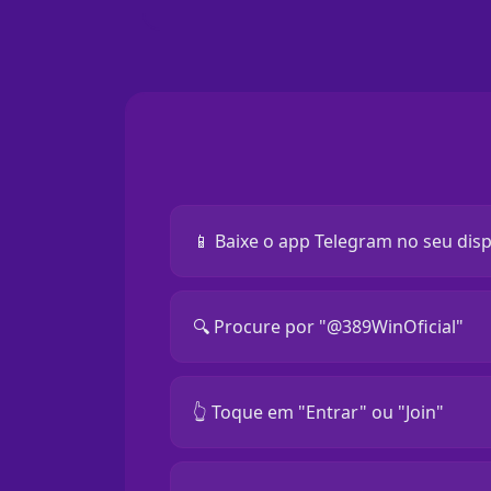
📱 Baixe o app Telegram no seu disp
🔍 Procure por "@389WinOficial"
👆 Toque em "Entrar" ou "Join"