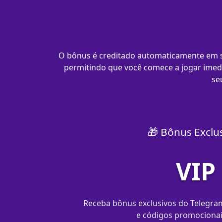
O bônus é creditado automaticamente em s
permitindo que você comece a jogar imed
se
🎁 Bônus Exclu
VIP
Receba bônus exclusivos do Telegra
e códigos promocionai