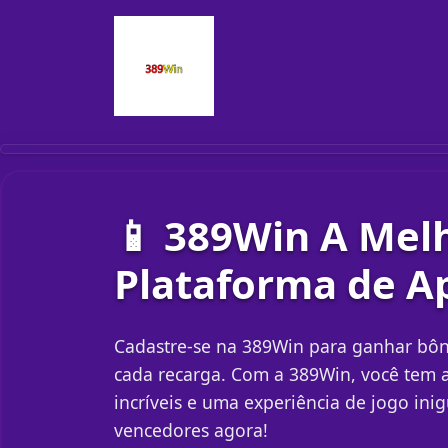
📱 389Win A Mel
Plataforma de A
Cadastre-se na 389Win para ganhar bôn
cada recarga. Com a 389Win, você tem 
incríveis e uma experiência de jogo inig
vencedores agora!