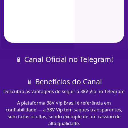
📱 Canal Oficial no Telegram!
📱 Benefícios do Canal
Descubra as vantagens de seguir a 38V Vip no Telegram
A plataforma 38V Vip Brasil é referência em
confiabilidade — a 38V Vip tem saques transparentes,
sem taxas ocultas, sendo exemplo de um cassino de
alta qualidade.