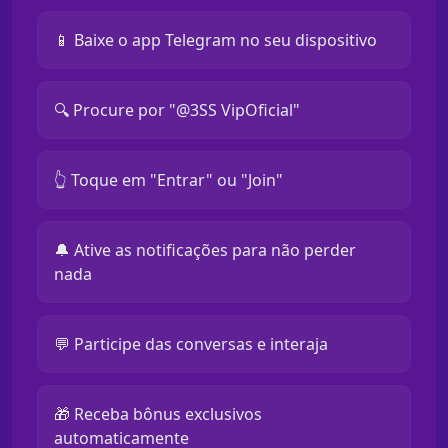
📱 Baixe o app Telegram no seu dispositivo
🔍 Procure por "@3SS VipOficial"
👆 Toque em "Entrar" ou "Join"
🔔 Ative as notificações para não perder
nada
💬 Participe das conversas e interaja
🎁 Receba bônus exclusivos
automaticamente