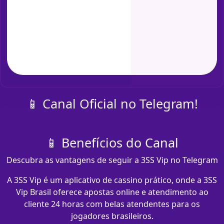
📱 Canal Oficial no Telegram!
📱 Benefícios do Canal
Descubra as vantagens de seguir a 3SS Vip no Telegram
A 3SS Vip é um aplicativo de cassino prático, onde a 3SS
Vip Brasil oferece apostas online e atendimento ao
cliente 24 horas com belas atendentes para os
jogadores brasileiros.