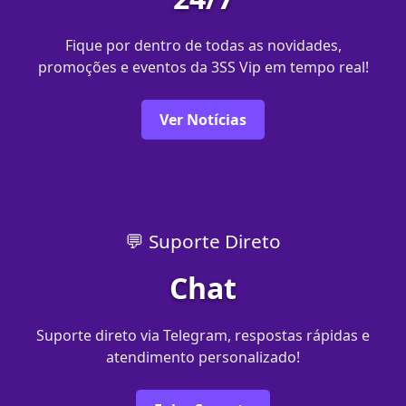
Fique por dentro de todas as novidades,
promoções e eventos da 3SS Vip em tempo real!
Ver Notícias
💬 Suporte Direto
Chat
Suporte direto via Telegram, respostas rápidas e
atendimento personalizado!