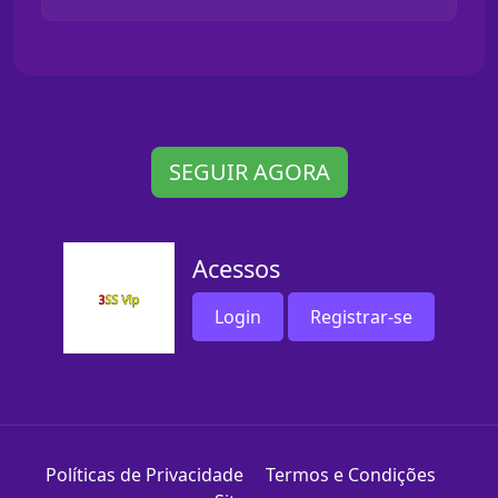
SEGUIR AGORA
Acessos
Login
Registrar-se
Políticas de Privacidade
Termos e Condições