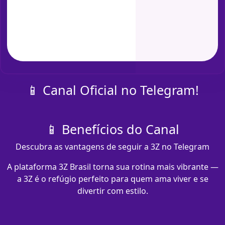
📱 Canal Oficial no Telegram!
📱 Benefícios do Canal
Descubra as vantagens de seguir a 3Z no Telegram
A plataforma 3Z Brasil torna sua rotina mais vibrante —
a 3Z é o refúgio perfeito para quem ama viver e se
divertir com estilo.