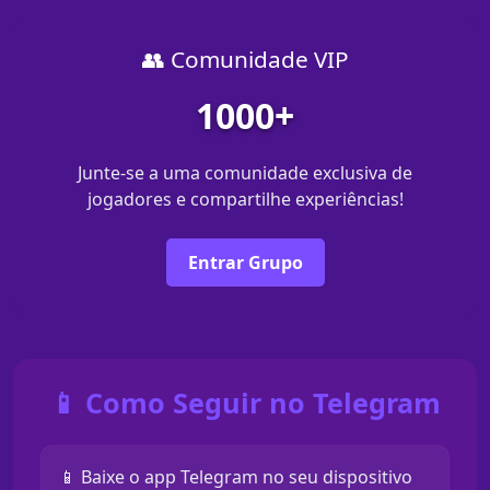
👥 Comunidade VIP
1000+
Junte-se a uma comunidade exclusiva de
jogadores e compartilhe experiências!
Entrar Grupo
📱 Como Seguir no Telegram
📱 Baixe o app Telegram no seu dispositivo