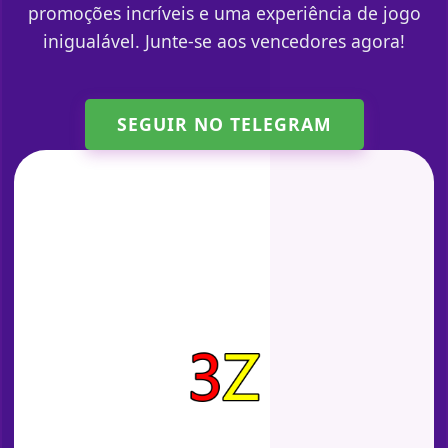
promoções incríveis e uma experiência de jogo
inigualável. Junte-se aos vencedores agora!
SEGUIR NO TELEGRAM