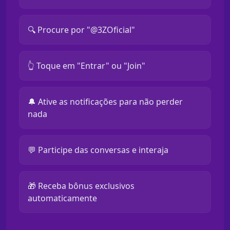
🔍 Procure por "@3ZOficial"
👆 Toque em "Entrar" ou "Join"
🔔 Ative as notificações para não perder
nada
💬 Participe das conversas e interaja
🎁 Receba bônus exclusivos
automaticamente