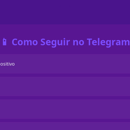
📱 Como Seguir no Telegram
ositivo