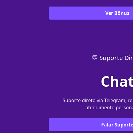
Ver Bônus
💬 Suporte Di
Cha
Suporte direto via Telegram, r
atendimento persona
Falar Suport