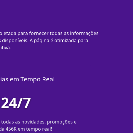
rojetada para fornecer todas as informações
s disponíveis. A página é otimizada para
tiva.
cias em Tempo Real
24/7
e todas as novidades, promoções e
da 456R em tempo real!