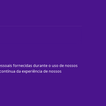
essoais fornecidas durante o uso de nossos
 contínua da experiência de nossos