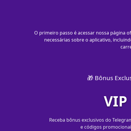
O primeiro passo é acessar nossa página of
necessárias sobre o aplicativo, incluin
carr
🎁 Bônus Exclu
VIP
Receba bônus exclusivos do Telegra
e códigos promocionai