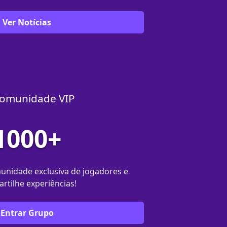
Ver Notícias
Comunidade VIP
1000+
unidade exclusiva de jogadores e
rtilhe experiências!
Entrar Grupo