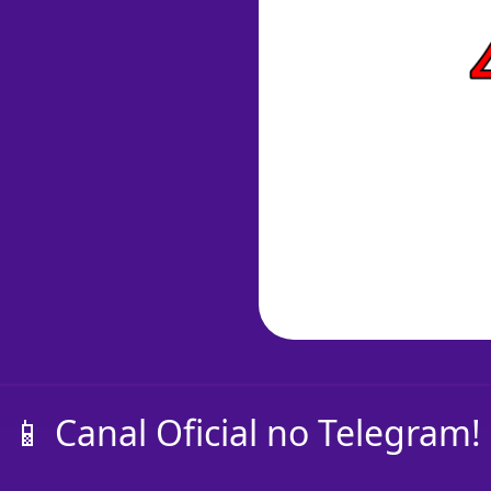
📱 Canal Oficial no Telegram!