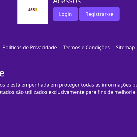
Acessos
Login
Registrar-se
Políticas de Privacidade
Termos e Condições
Sitemap
de
rios e está empenhada em proteger todas as informações p
tados são utilizados exclusivamente para fins de melhoria