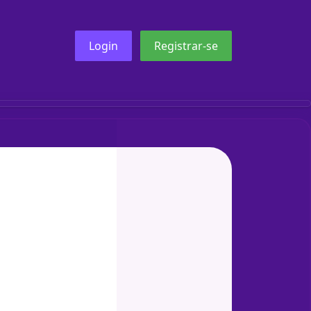
Login
Registrar-se