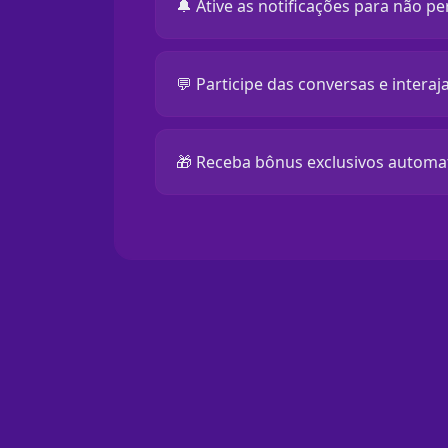
🔔 Ative as notificações para não p
💬 Participe das conversas e interaj
🎁 Receba bônus exclusivos autom