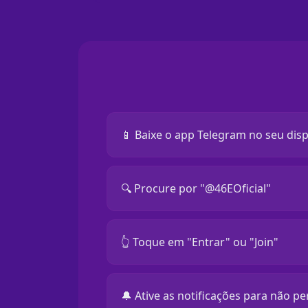
📱 Baixe o app Telegram no seu disp
🔍 Procure por "@46EOficial"
👆 Toque em "Entrar" ou "Join"
🔔 Ative as notificações para não p