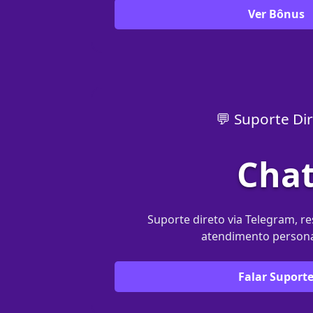
Ver Bônus
💬 Suporte Di
Cha
Suporte direto via Telegram, r
atendimento persona
Falar Suport