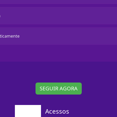
a
aticamente
SEGUIR AGORA
Acessos