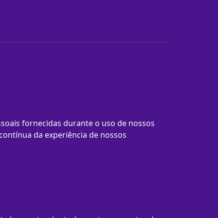
ssoais fornecidas durante o uso de nossos
 contínua da experiência de nossos