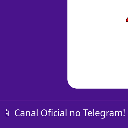
📱 Canal Oficial no Telegram!