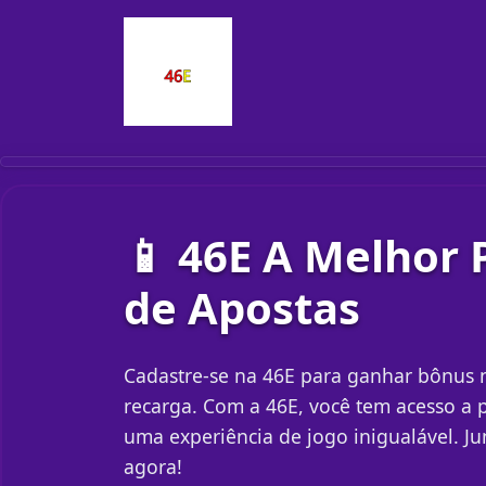
📱 46E A Melhor 
de Apostas
Cadastre-se na 46E para ganhar bônus 
recarga. Com a 46E, você tem acesso a 
uma experiência de jogo inigualável. J
agora!