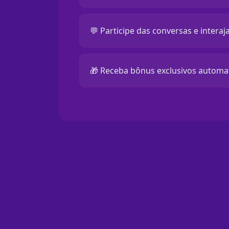
💬 Participe das conversas e interaj
🎁 Receba bônus exclusivos autom