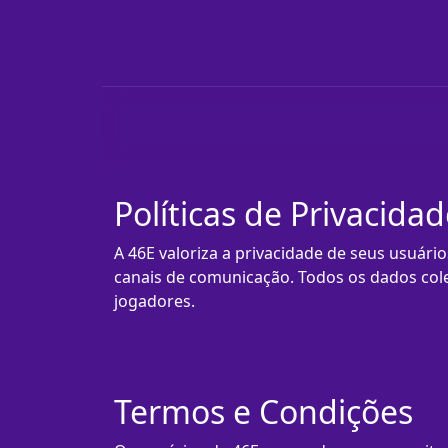
Políticas de Privacida
A 46E valoriza a privacidade de seus usuár
canais de comunicação. Todos os dados cole
jogadores.
Termos e Condições