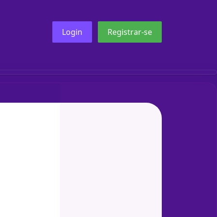
Login
Registrar-se