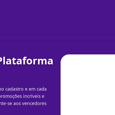
Plataforma
no cadastro e em cada
promoções incríveis e
unte-se aos vencedores