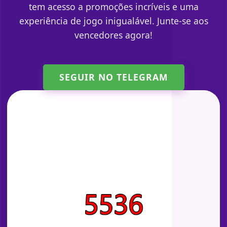
tem acesso a promoções incríveis e uma
experiência de jogo inigualável. Junte-se aos
vencedores agora!
SEGUIR NO TELEGRAM