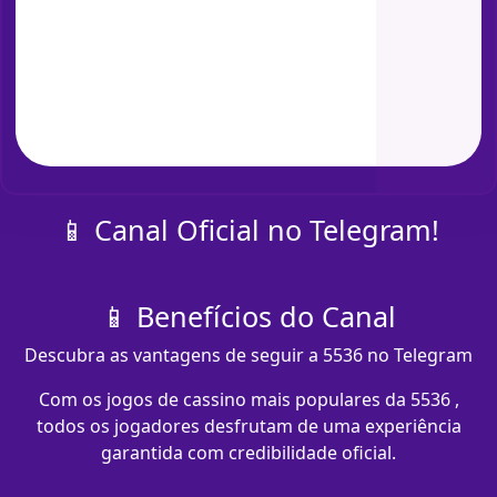
📱 Canal Oficial no Telegram!
📱 Benefícios do Canal
Descubra as vantagens de seguir a 5536 no Telegram
Com os jogos de cassino mais populares da 5536 ,
todos os jogadores desfrutam de uma experiência
garantida com credibilidade oficial.