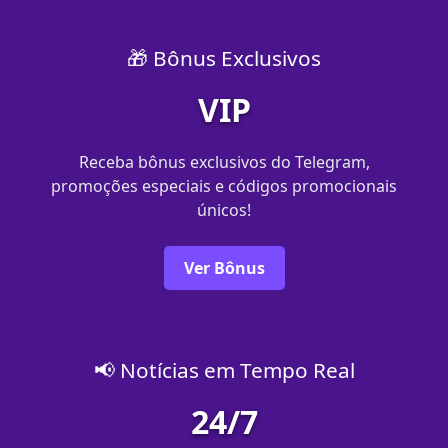
🎁 Bônus Exclusivos
VIP
Receba bônus exclusivos do Telegram,
promoções especiais e códigos promocionais
únicos!
Ver Bônus
📢 Notícias em Tempo Real
24/7