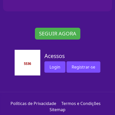
SEGUIR AGORA
Acessos
Login
Registrar-se
Políticas de Privacidade
Termos e Condições
Sitemap