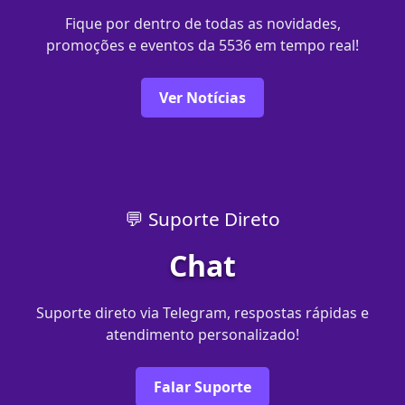
Fique por dentro de todas as novidades,
promoções e eventos da 5536 em tempo real!
Ver Notícias
💬 Suporte Direto
Chat
Suporte direto via Telegram, respostas rápidas e
atendimento personalizado!
Falar Suporte