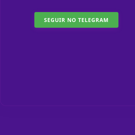
SEGUIR NO TELEGRAM