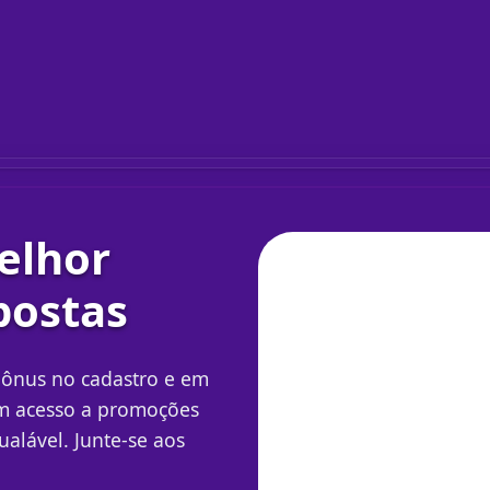
elhor
postas
bônus no cadastro e em
em acesso a promoções
ualável. Junte-se aos