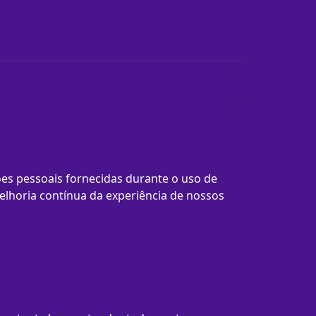
es pessoais fornecidas durante o uso de
elhoria contínua da experiência de nossos