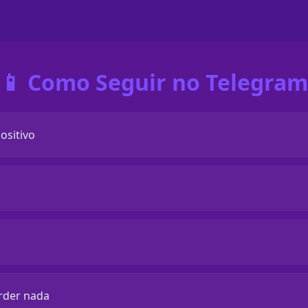
📱 Como Seguir no Telegram
ositivo
erder nada