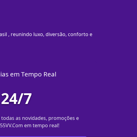
l , reunindo luxo, diversão, conforto e
cias em Tempo Real
24/7
e todas as novidades, promoções e
 55VV.Com em tempo real!