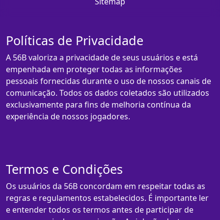
Sitemap
Políticas de Privacidade
A 56B valoriza a privacidade de seus usuários e está
empenhada em proteger todas as informações
pessoais fornecidas durante o uso de nossos canais de
comunicação. Todos os dados coletados são utilizados
exclusivamente para fins de melhoria contínua da
experiência de nossos jogadores.
Termos e Condições
Os usuários da 56B concordam em respeitar todas as
regras e regulamentos estabelecidos. É importante ler
e entender todos os termos antes de participar de