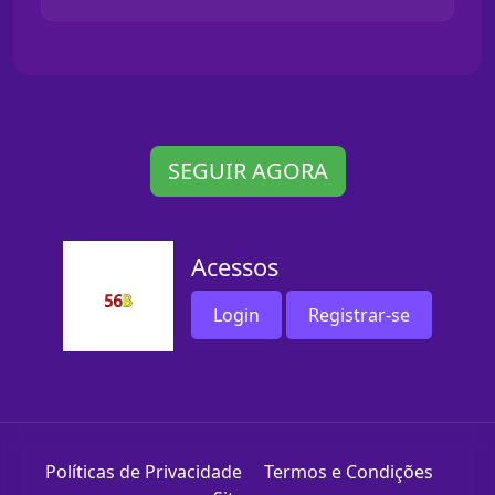
SEGUIR AGORA
Acessos
Login
Registrar-se
Políticas de Privacidade
Termos e Condições