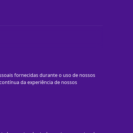
ssoais fornecidas durante o uso de nossos
 contínua da experiência de nossos