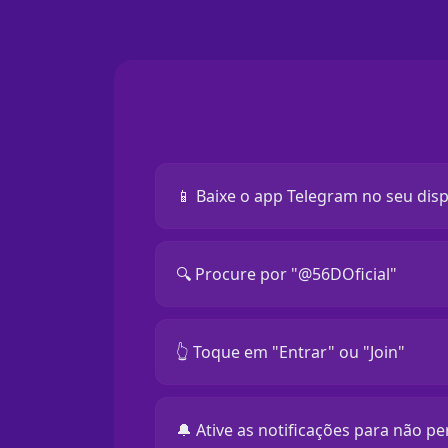
📱 Baixe o app Telegram no seu disp
🔍 Procure por "@56DOficial"
👆 Toque em "Entrar" ou "Join"
🔔 Ative as notificações para não p