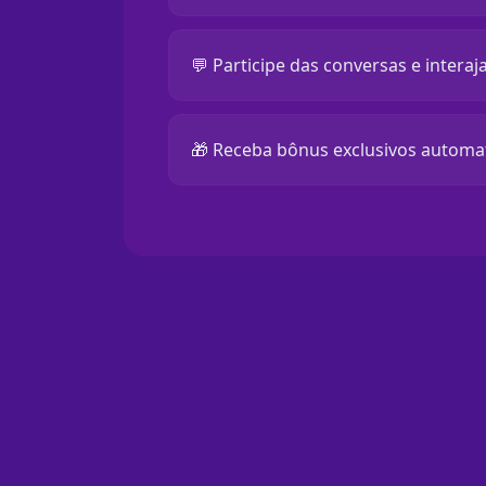
💬 Participe das conversas e interaj
🎁 Receba bônus exclusivos autom