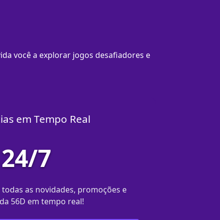
ida você a explorar jogos desafiadores e
cias em Tempo Real
24/7
e todas as novidades, promoções e
 da 56D em tempo real!