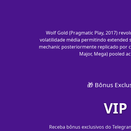
Wolf Gold (Pragmatic Play, 2017) rev
volatilidade média permitindo extended 
mechanic posteriormente replicado por co
Major, Mega) pooled ac
🎁 Bônus Exclu
VIP
Receba bônus exclusivos do Telegra