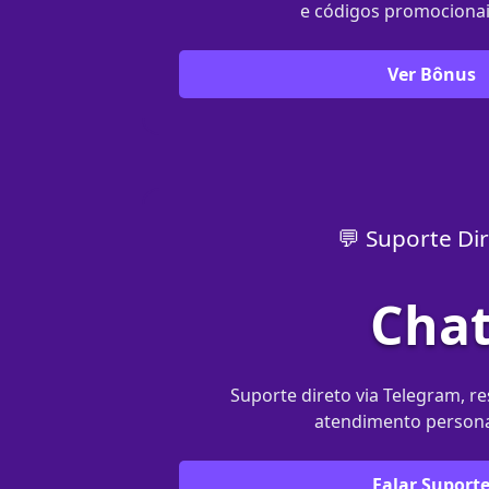
e códigos promocionai
Ver Bônus
💬 Suporte Di
Cha
Suporte direto via Telegram, r
atendimento persona
Falar Suport