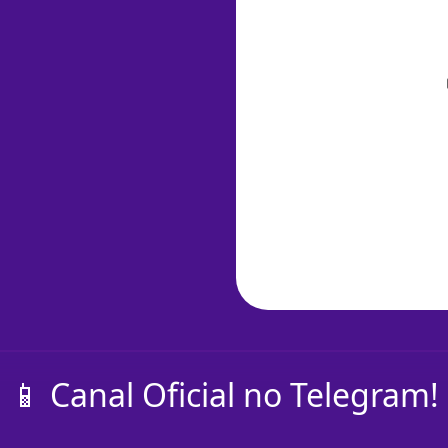
📱 Canal Oficial no Telegram!