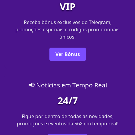
VIP
Receba bônus exclusivos do Telegram,
promoções especiais e códigos promocionais
únicos!
Ver Bônus
📢 Notícias em Tempo Real
24/7
Fique por dentro de todas as novidades,
promoções e eventos da 56X em tempo real!