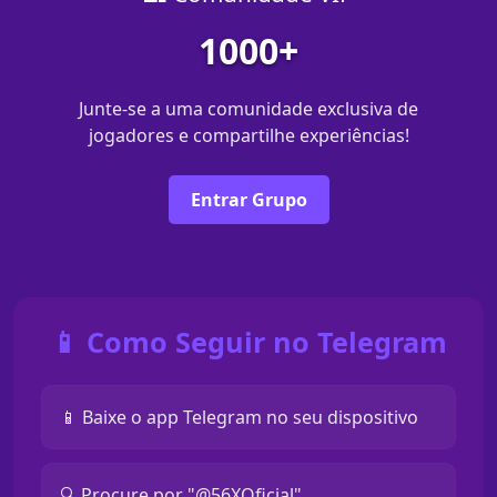
1000+
Junte-se a uma comunidade exclusiva de
jogadores e compartilhe experiências!
Entrar Grupo
📱 Como Seguir no Telegram
📱 Baixe o app Telegram no seu dispositivo
🔍 Procure por "@56XOficial"