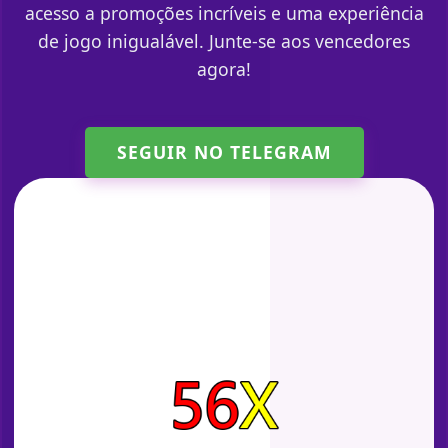
acesso a promoções incríveis e uma experiência
de jogo inigualável. Junte-se aos vencedores
agora!
SEGUIR NO TELEGRAM