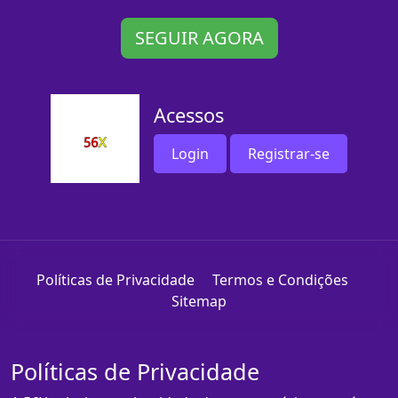
SEGUIR AGORA
Acessos
Login
Registrar-se
Políticas de Privacidade
Termos e Condições
Sitemap
Políticas de Privacidade