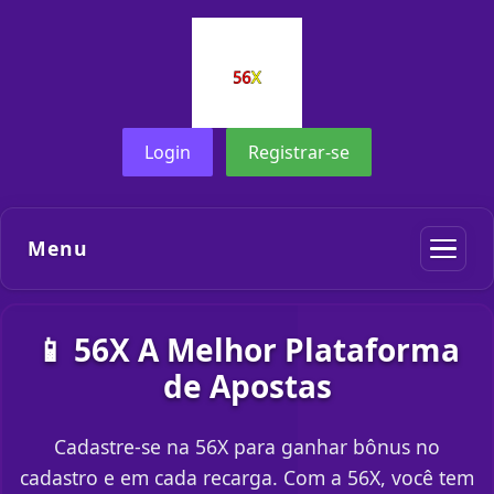
Login
Registrar-se
Menu
📱 56X A Melhor Plataforma
de Apostas
Cadastre-se na 56X para ganhar bônus no
cadastro e em cada recarga. Com a 56X, você tem