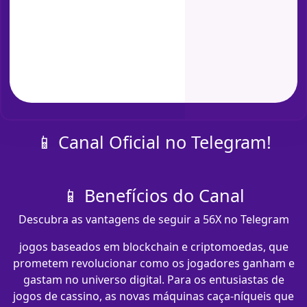
📱 Canal Oficial no Telegram!
📱 Benefícios do Canal
Descubra as vantagens de seguir a 56X no Telegram
jogos baseados em blockchain e criptomoedas, que
prometem revolucionar como os jogadores ganham e
gastam no universo digital. Para os entusiastas de
jogos de cassino, as novas máquinas caça-níqueis que