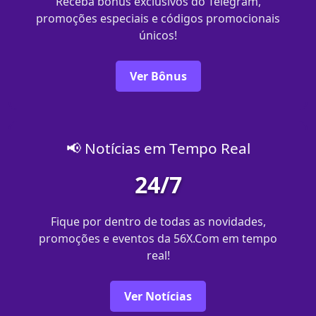
Receba bônus exclusivos do Telegram,
promoções especiais e códigos promocionais
únicos!
Ver Bônus
📢 Notícias em Tempo Real
24/7
Fique por dentro de todas as novidades,
promoções e eventos da 56X.Com em tempo
real!
Ver Notícias