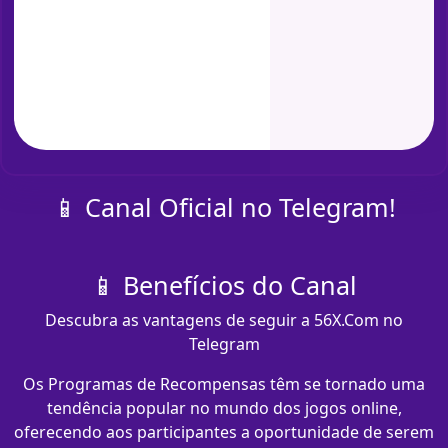
📱 Canal Oficial no Telegram!
📱 Benefícios do Canal
Descubra as vantagens de seguir a 56X.Com no
Telegram
Os Programas de Recompensas têm se tornado uma
tendência popular no mundo dos jogos online,
oferecendo aos participantes a oportunidade de serem