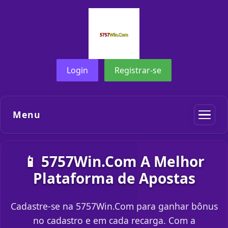
Login
Registrar-se
Menu
📱 5757Win.Com A Melhor
Plataforma de Apostas
Cadastre-se na 5757Win.Com para ganhar bônus
no cadastro e em cada recarga. Com a