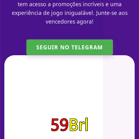
tem acesso a promoções incríveis e uma
experiência de jogo inigualável. Junte-se aos
vencedores agora!
SEGUIR NO TELEGRAM