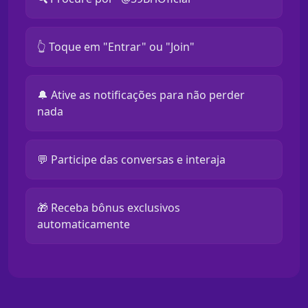
👆 Toque em "Entrar" ou "Join"
🔔 Ative as notificações para não perder
nada
💬 Participe das conversas e interaja
🎁 Receba bônus exclusivos
automaticamente