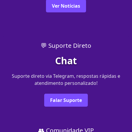
Ver Notícias
💬 Suporte Direto
Chat
Suporte direto via Telegram, respostas rápidas e
atendimento personalizado!
Falar Suporte
👥 Comunidade VIP