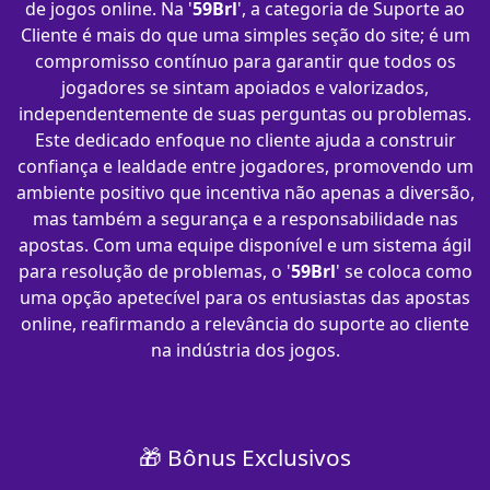
de jogos online. Na '
59Brl
', a categoria de Suporte ao
Cliente é mais do que uma simples seção do site; é um
compromisso contínuo para garantir que todos os
jogadores se sintam apoiados e valorizados,
independentemente de suas perguntas ou problemas.
Este dedicado enfoque no cliente ajuda a construir
confiança e lealdade entre jogadores, promovendo um
ambiente positivo que incentiva não apenas a diversão,
mas também a segurança e a responsabilidade nas
apostas. Com uma equipe disponível e um sistema ágil
para resolução de problemas, o '
59Brl
' se coloca como
uma opção apetecível para os entusiastas das apostas
online, reafirmando a relevância do suporte ao cliente
na indústria dos jogos.
🎁 Bônus Exclusivos