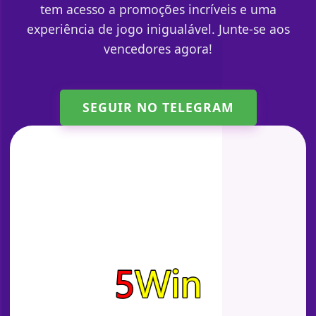
tem acesso a promoções incríveis e uma
experiência de jogo inigualável. Junte-se aos
vencedores agora!
SEGUIR NO TELEGRAM