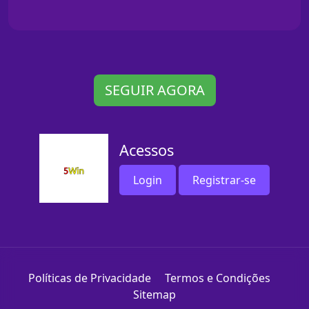
SEGUIR AGORA
Acessos
Login
Registrar-se
Políticas de Privacidade
Termos e Condições
Sitemap