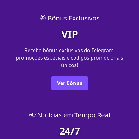
🎁 Bônus Exclusivos
VIP
Receba bônus exclusivos do Telegram,
promoções especiais e códigos promocionais
únicos!
Ver Bônus
📢 Notícias em Tempo Real
24/7