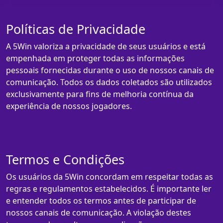
Políticas de Privacidade
A 5Win valoriza a privacidade de seus usuários e está
empenhada em proteger todas as informações
pessoais fornecidas durante o uso de nossos canais de
comunicação. Todos os dados coletados são utilizados
exclusivamente para fins de melhoria contínua da
experiência de nossos jogadores.
Termos e Condições
Os usuários da 5Win concordam em respeitar todas as
regras e regulamentos estabelecidos. É importante ler
e entender todos os termos antes de participar de
nossos canais de comunicação. A violação destes