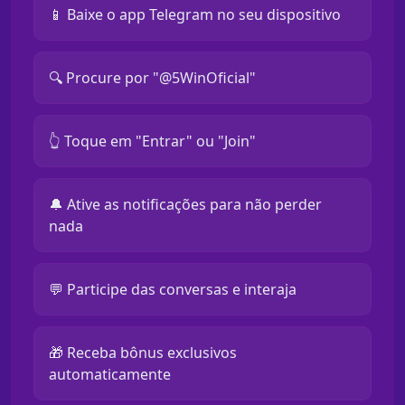
📱 Baixe o app Telegram no seu dispositivo
🔍 Procure por "@5WinOficial"
👆 Toque em "Entrar" ou "Join"
🔔 Ative as notificações para não perder
nada
💬 Participe das conversas e interaja
🎁 Receba bônus exclusivos
automaticamente