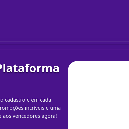
Plataforma
no cadastro e em cada
promoções incríveis e uma
se aos vencedores agora!