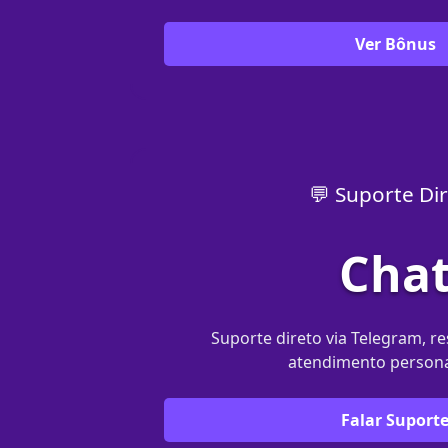
Ver Bônus
💬 Suporte Di
Cha
Suporte direto via Telegram, r
atendimento persona
Falar Suport