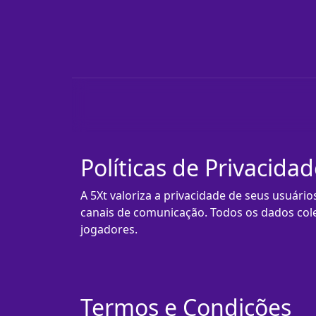
Políticas de Privacida
A 5Xt valoriza a privacidade de seus usuár
canais de comunicação. Todos os dados cole
jogadores.
Termos e Condições