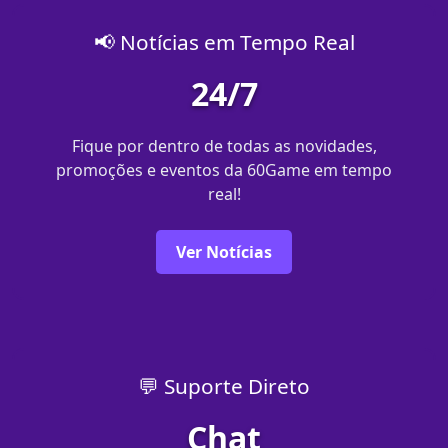
📢 Notícias em Tempo Real
24/7
Fique por dentro de todas as novidades,
promoções e eventos da 60Game em tempo
real!
Ver Notícias
💬 Suporte Direto
Chat