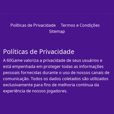
Políticas de Privacidade
Termos e Condições
Sitemap
Políticas de Privacidade
A 60Game valoriza a privacidade de seus usuários e
está empenhada em proteger todas as informações
pessoais fornecidas durante o uso de nossos canais de
comunicação. Todos os dados coletados são utilizados
exclusivamente para fins de melhoria contínua da
experiência de nossos jogadores.