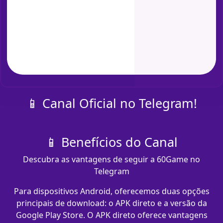
📱 Canal Oficial no Telegram!
📱 Benefícios do Canal
Descubra as vantagens de seguir a 60Game no
Telegram
Para dispositivos Android, oferecemos duas opções
principais de download: o APK direto e a versão da
Google Play Store. O APK direto oferece vantagens