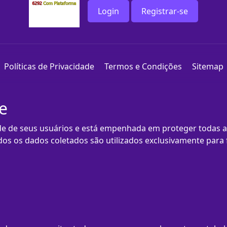
Login
Registrar-se
Políticas de Privacidade
Termos e Condições
Sitemap
de
ade de seus usuários e está empenhada em proteger todas 
os os dados coletados são utilizados exclusivamente para 