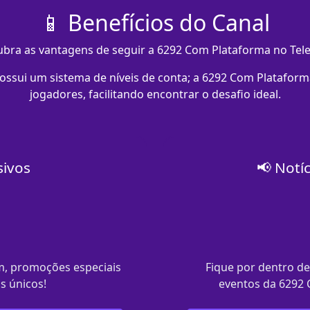
📱 Benefícios do Canal
bra as vantagens de seguir a 6292 Com Plataforma no Te
ossui um sistema de níveis de conta; a 6292 Com Plataforma
jogadores, facilitando encontrar o desafio ideal.
sivos
📢 Notí
m, promoções especiais
Fique por dentro d
s únicos!
eventos da 6292 