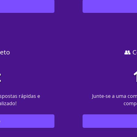
reto
👥 
t
espostas rápidas e
Junte-se a uma com
lizado!
compa
e