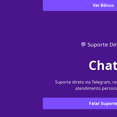
Ver Bônus
💬 Suporte Di
Cha
Suporte direto via Telegram, r
atendimento persona
Falar Suport