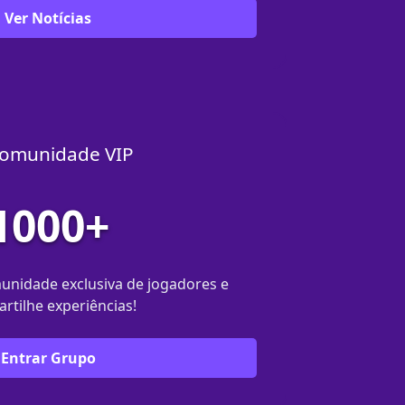
Ver Notícias
Comunidade VIP
1000+
unidade exclusiva de jogadores e
rtilhe experiências!
Entrar Grupo