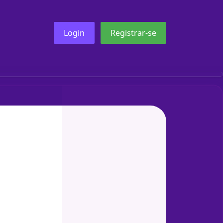
Login
Registrar-se