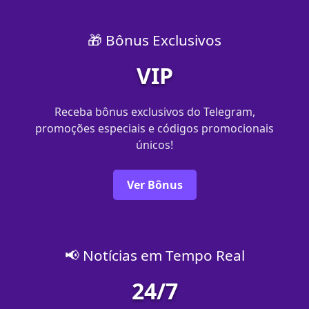
🎁 Bônus Exclusivos
VIP
Receba bônus exclusivos do Telegram,
promoções especiais e códigos promocionais
únicos!
Ver Bônus
📢 Notícias em Tempo Real
24/7