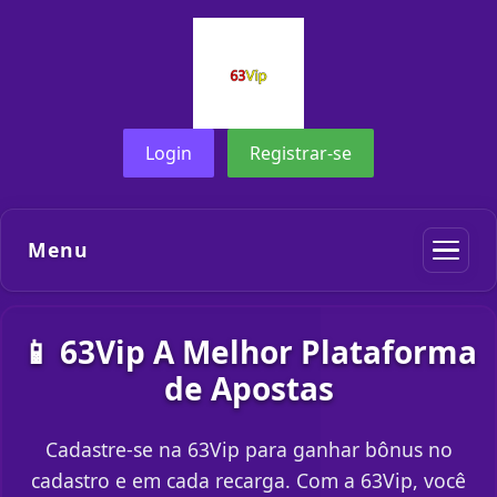
Login
Registrar-se
Menu
📱 63Vip A Melhor Plataforma
de Apostas
Cadastre-se na 63Vip para ganhar bônus no
cadastro e em cada recarga. Com a 63Vip, você