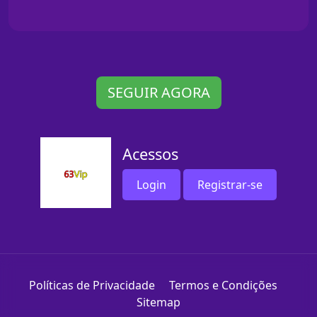
SEGUIR AGORA
Acessos
Login
Registrar-se
Políticas de Privacidade
Termos e Condições
Sitemap