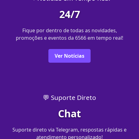
24/7
Fique por dentro de todas as novidades,
promoções e eventos da 6566 em tempo real!
Ver Notícias
💬 Suporte Direto
Chat
Suporte direto via Telegram, respostas rápidas e
atendimento personalizado!