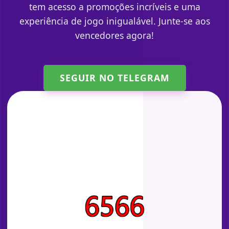
tem acesso a promoções incríveis e uma
experiência de jogo inigualável. Junte-se aos
vencedores agora!
SEGUIR NO TELEGRAM