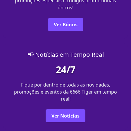
promoções especiais e códigos promocionais
únicos!
Ver Bônus
📢 Notícias em Tempo Real
24/7
Fique por dentro de todas as novidades,
promoções e eventos da 6666 Tiger em tempo
real!
Ver Notícias