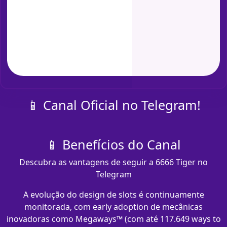
📱 Canal Oficial no Telegram!
📱 Benefícios do Canal
Descubra as vantagens de seguir a 6666 Tiger no
Telegram
A evolução do design de slots é continuamente
monitorada, com early adoption de mecânicas
inovadoras como Megaways™ (com até 117.649 ways to