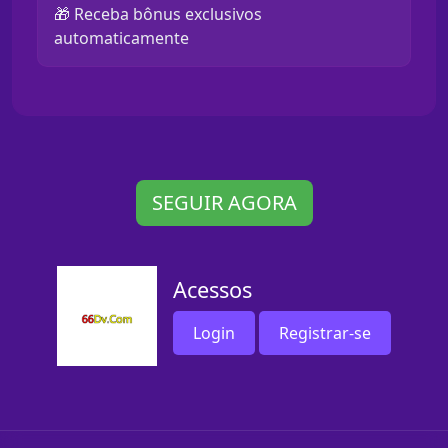
🎁 Receba bônus exclusivos
automaticamente
SEGUIR AGORA
Acessos
Login
Registrar-se