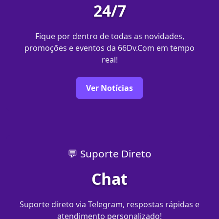
24/7
Fique por dentro de todas as novidades,
promoções e eventos da 66Dv.Com em tempo
real!
Ver Notícias
💬 Suporte Direto
Chat
Suporte direto via Telegram, respostas rápidas e
atendimento personalizado!