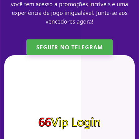
você tem acesso a promoções incríveis e uma
experiência de jogo inigualável. Junte-se aos
vencedores agora!
SEGUIR NO TELEGRAM