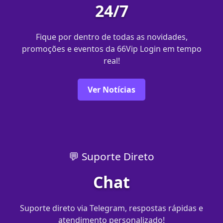
24/7
Fique por dentro de todas as novidades,
promoções e eventos da 66Vip Login em tempo
real!
Ver Notícias
💬 Suporte Direto
Chat
Suporte direto via Telegram, respostas rápidas e
atendimento personalizado!