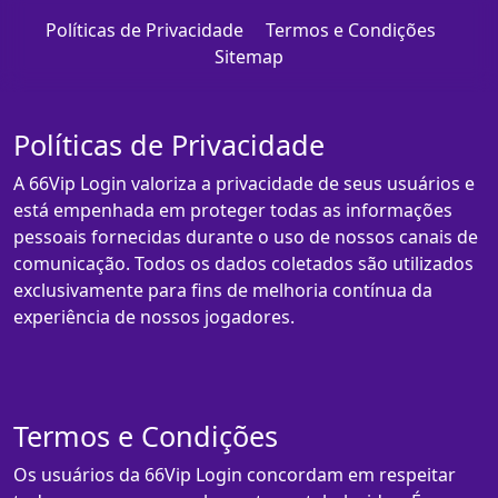
Políticas de Privacidade
Termos e Condições
Sitemap
Políticas de Privacidade
A 66Vip Login valoriza a privacidade de seus usuários e
está empenhada em proteger todas as informações
pessoais fornecidas durante o uso de nossos canais de
comunicação. Todos os dados coletados são utilizados
exclusivamente para fins de melhoria contínua da
experiência de nossos jogadores.
Termos e Condições
Os usuários da 66Vip Login concordam em respeitar