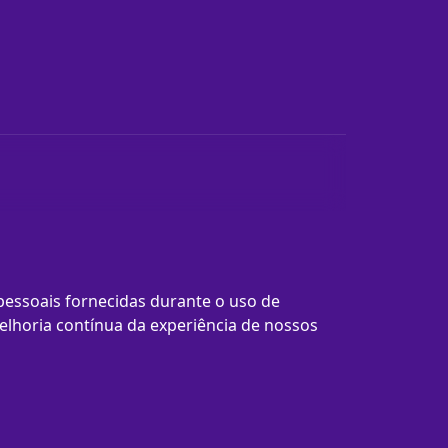
pessoais fornecidas durante o uso de
elhoria contínua da experiência de nossos