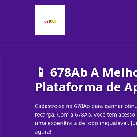
📱 678Ab A Melh
Plataforma de A
Cadastre-se na 678Ab para ganhar bônu
recarga. Com a 678Ab, você tem acesso 
uma experiência de jogo inigualável. J
agora!