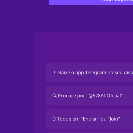
📱 Baixe o app Telegram no seu disp
🔍 Procure por "@678AbOficial"
👆 Toque em "Entrar" ou "Join"