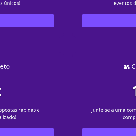
s únicos!
eventos d
reto
👥 
t
espostas rápidas e
Junte-se a uma com
lizado!
compa
e