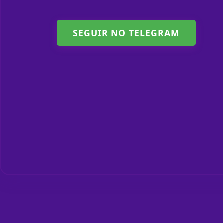
SEGUIR NO TELEGRAM