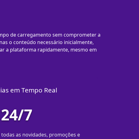
 tempo de carregamento sem comprometer a
nas o conteúdo necessário inicialmente,
sar a plataforma rapidamente, mesmo em
cias em Tempo Real
24/7
e todas as novidades, promoções e