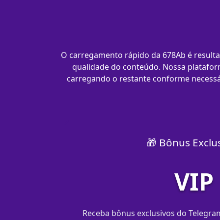
O carregamento rápido da 678Ab é result
qualidade do conteúdo. Nossa plataform
carregando o restante conforme necess
🎁 Bônus Exclu
VIP
Receba bônus exclusivos do Telegra