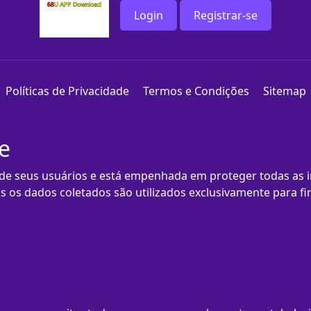
Login
Registrar-se
Políticas de Privacidade
Termos e Condições
Sitemap
de
 de seus usuários e está empenhada em proteger todas as 
 os dados coletados são utilizados exclusivamente para fi