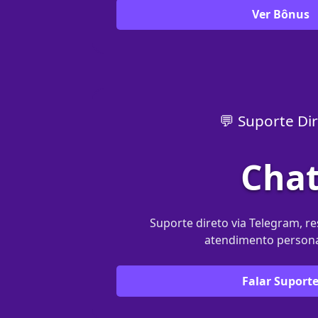
Ver Bônus
💬 Suporte Di
Cha
Suporte direto via Telegram, r
atendimento persona
Falar Suport