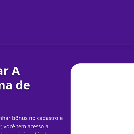
ar A
ma de
nhar bônus no cadastro e
, você tem acesso a