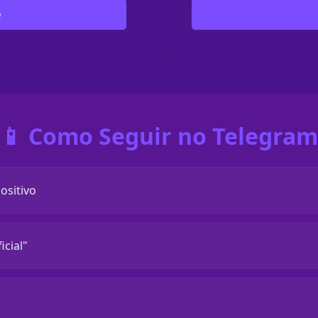
e
📱 Como Seguir no Telegram
ositivo
cial"