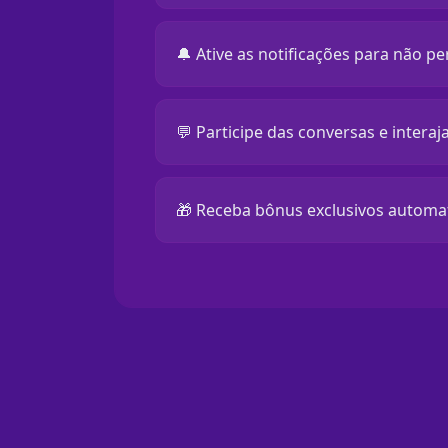
🔔 Ative as notificações para não p
💬 Participe das conversas e interaj
🎁 Receba bônus exclusivos autom