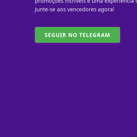
promoções incríveis e uma experiência d
Junte-se aos vencedores agora!
SEGUIR NO TELEGRAM