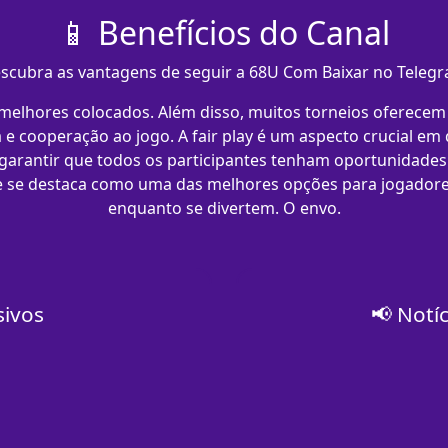
📱 Benefícios do Canal
scubra as vantagens de seguir a 68U Com Baixar no Teleg
melhores colocados. Além disso, muitos torneios oferecem a
e cooperação ao jogo. A fair play é um aspecto crucial em
arantir que todos os participantes tenham oportunidades 
site se destaca como uma das melhores opções para jogador
enquanto se divertem. O envo.
sivos
📢 Notí