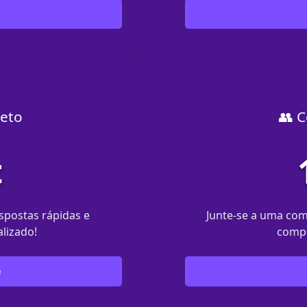
reto
👥 
t
espostas rápidas e
Junte-se a uma com
lizado!
compa
e