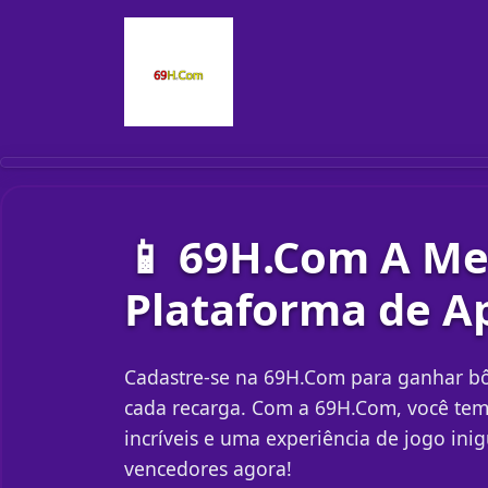
📱 69H.Com A Me
Plataforma de A
Cadastre-se na 69H.Com para ganhar b
cada recarga. Com a 69H.Com, você te
incríveis e uma experiência de jogo inig
vencedores agora!