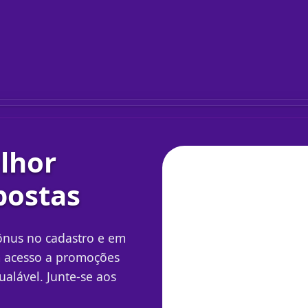
lhor
postas
ônus no cadastro e em
m acesso a promoções
ualável. Junte-se aos