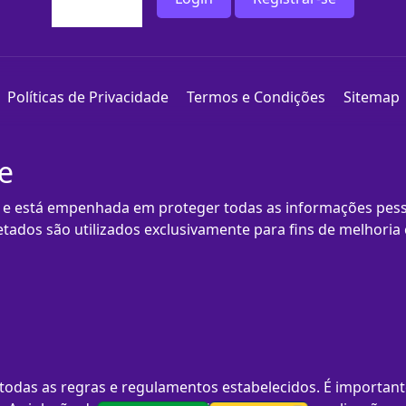
Políticas de Privacidade
Termos e Condições
Sitemap
de
os e está empenhada em proteger todas as informações pes
tados são utilizados exclusivamente para fins de melhoria
odas as regras e regulamentos estabelecidos. É important