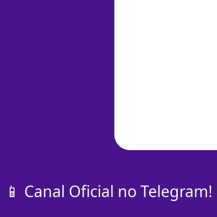
📱 Canal Oficial no Telegram!