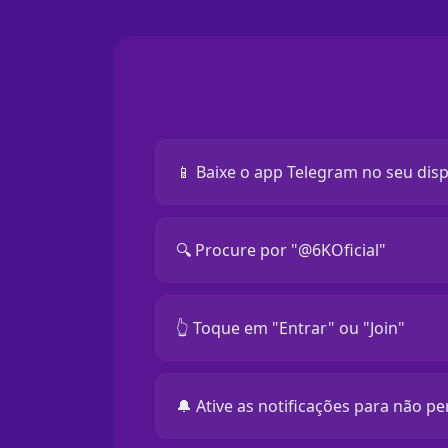
📱 Baixe o app Telegram no seu disp
🔍 Procure por "@6KOficial"
👆 Toque em "Entrar" ou "Join"
🔔 Ative as notificações para não p