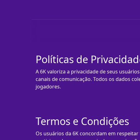
Políticas de Privacida
A 6K valoriza a privacidade de seus usuári
canais de comunicação. Todos os dados cole
jogadores.
Termos e Condições
Os usuários da 6K concordam em respeitar t