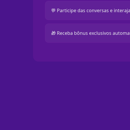
💬 Participe das conversas e interaj
🎁 Receba bônus exclusivos autom