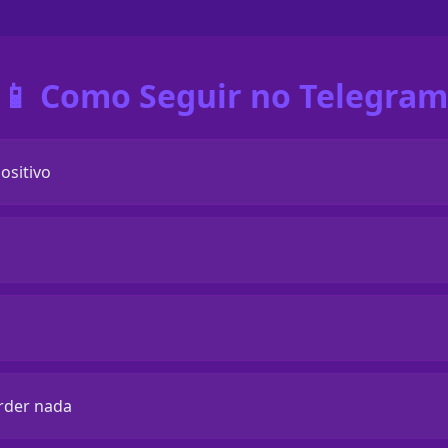
📱 Como Seguir no Telegram
ositivo
erder nada