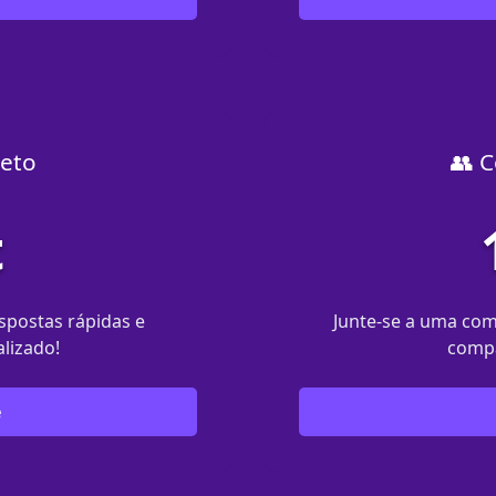
reto
👥 
t
espostas rápidas e
Junte-se a uma com
lizado!
compa
e