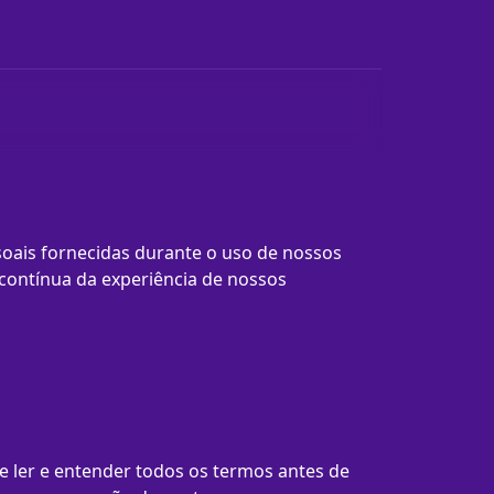
soais fornecidas durante o uso de nossos
 contínua da experiência de nossos
e ler e entender todos os termos antes de