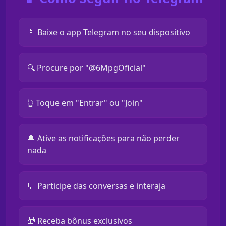
📱 Baixe o app Telegram no seu dispositivo
🔍 Procure por "@6MpgOficial"
👆 Toque em "Entrar" ou "Join"
🔔 Ative as notificações para não perder
nada
💬 Participe das conversas e interaja
🎁 Receba bônus exclusivos