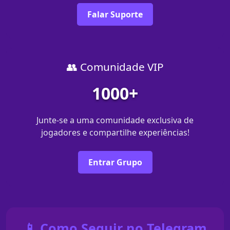
Falar Suporte
👥 Comunidade VIP
1000+
Junte-se a uma comunidade exclusiva de
jogadores e compartilhe experiências!
Entrar Grupo
📱 Como Seguir no Telegram