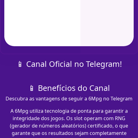
📱 Canal Oficial no Telegram!
📱 Benefícios do Canal
Descubra as vantagens de seguir a 6Mpg no Telegram
A 6Mpg utiliza tecnologia de ponta para garantir a
integridade dos jogos. Os slot operam com RNG
(gerador de números aleatórios) certificado, o que
garante que os resultados sejam completamente