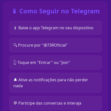
📱 Como Seguir no Telegram
📱 Baixe o app Telegram no seu dispositivo
🔍 Procure por "@73ROficial"
👆 Toque em "Entrar" ou "Join"
🔔 Ative as notificações para não perder
nada
💬 Participe das conversas e interaja