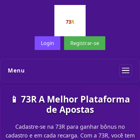
Login
Registrar-se
Menu
📱 73R A Melhor Plataforma
de Apostas
Cadastre-se na 73R para ganhar bônus no
cadastro e em cada recarga. Com a 73R, você tem