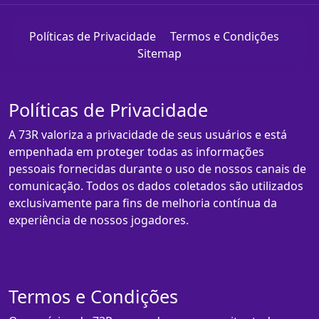
Políticas de Privacidade
Termos e Condições
Sitemap
Políticas de Privacidade
A 73R valoriza a privacidade de seus usuários e está
empenhada em proteger todas as informações
pessoais fornecidas durante o uso de nossos canais de
comunicação. Todos os dados coletados são utilizados
exclusivamente para fins de melhoria contínua da
experiência de nossos jogadores.
Termos e Condições