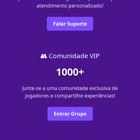
atendimento personalizado!
Falar Suporte
👥 Comunidade VIP
1000+
Junte-se a uma comunidade exclusiva de
jogadores e compartilhe experiências!
Entrar Grupo