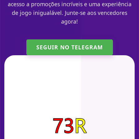
acesso a promoções incríveis e uma experiência
de jogo inigualável. Junte-se aos vencedores
agora!
SEGUIR NO TELEGRAM