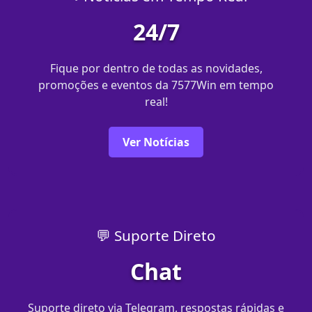
24/7
Fique por dentro de todas as novidades,
promoções e eventos da 7577Win em tempo
real!
Ver Notícias
💬 Suporte Direto
Chat
Suporte direto via Telegram, respostas rápidas e