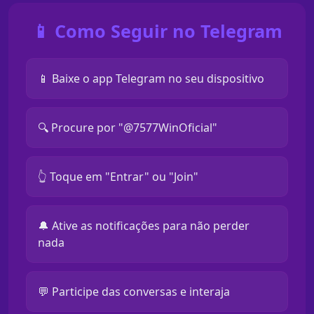
📱 Como Seguir no Telegram
📱 Baixe o app Telegram no seu dispositivo
🔍 Procure por "@7577WinOficial"
👆 Toque em "Entrar" ou "Join"
🔔 Ative as notificações para não perder
nada
💬 Participe das conversas e interaja