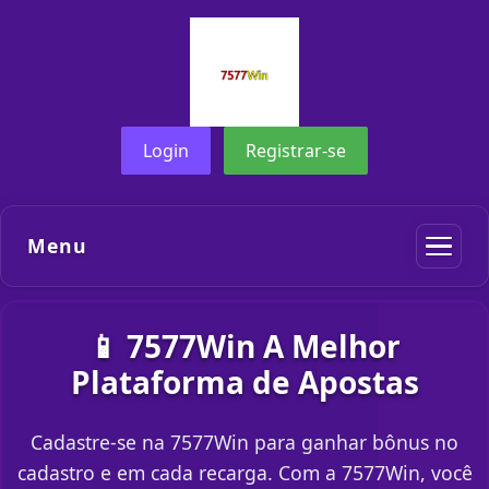
Login
Registrar-se
Menu
📱 7577Win A Melhor
Plataforma de Apostas
Cadastre-se na 7577Win para ganhar bônus no
cadastro e em cada recarga. Com a 7577Win, você