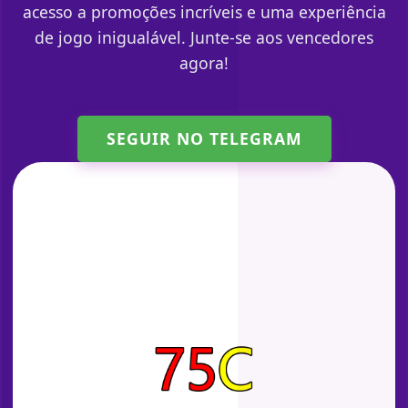
acesso a promoções incríveis e uma experiência
de jogo inigualável. Junte-se aos vencedores
agora!
SEGUIR NO TELEGRAM