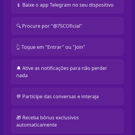
📱 Baixe o app Telegram no seu dispositivo
🔍 Procure por "@75COficial"
👆 Toque em "Entrar" ou "Join"
🔔 Ative as notificações para não perder
nada
💬 Participe das conversas e interaja
🎁 Receba bônus exclusivos
automaticamente