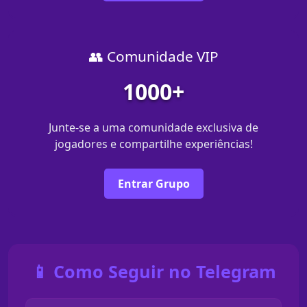
👥 Comunidade VIP
1000+
Junte-se a uma comunidade exclusiva de
jogadores e compartilhe experiências!
Entrar Grupo
📱 Como Seguir no Telegram