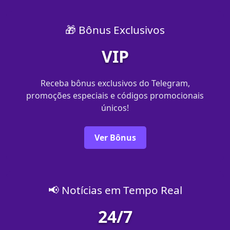
🎁 Bônus Exclusivos
VIP
Receba bônus exclusivos do Telegram,
promoções especiais e códigos promocionais
únicos!
Ver Bônus
📢 Notícias em Tempo Real
24/7