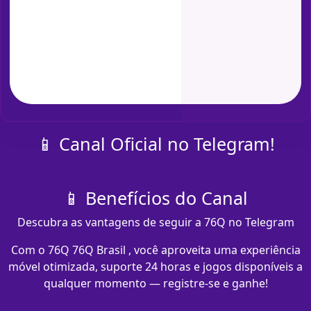
📱 Canal Oficial no Telegram!
📱 Benefícios do Canal
Descubra as vantagens de seguir a 76Q no Telegram
Com o 76Q 76Q Brasil , você aproveita uma experiência
móvel otimizada, suporte 24 horas e jogos disponíveis a
qualquer momento — registre-se e ganhe!