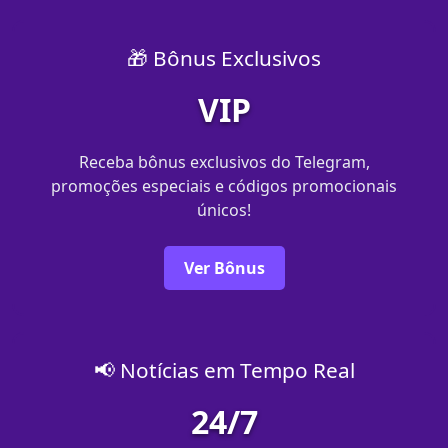
🎁 Bônus Exclusivos
VIP
Receba bônus exclusivos do Telegram,
promoções especiais e códigos promocionais
únicos!
Ver Bônus
📢 Notícias em Tempo Real
24/7