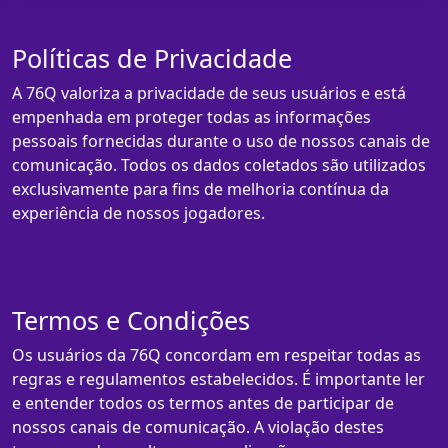
Políticas de Privacidade
A 76Q valoriza a privacidade de seus usuários e está
empenhada em proteger todas as informações
pessoais fornecidas durante o uso de nossos canais de
comunicação. Todos os dados coletados são utilizados
exclusivamente para fins de melhoria contínua da
experiência de nossos jogadores.
Termos e Condições
Os usuários da 76Q concordam em respeitar todas as
regras e regulamentos estabelecidos. É importante ler
e entender todos os termos antes de participar de
nossos canais de comunicação. A violação destes