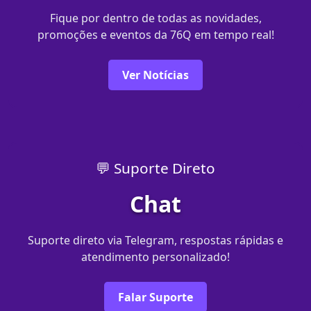
Fique por dentro de todas as novidades,
promoções e eventos da 76Q em tempo real!
Ver Notícias
💬 Suporte Direto
Chat
Suporte direto via Telegram, respostas rápidas e
atendimento personalizado!
Falar Suporte