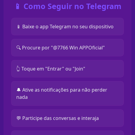
📱 Como Seguir no Telegram
📱 Baixe o app Telegram no seu dispositivo
🔍 Procure por "@7766 Win APPOficial"
👆 Toque em "Entrar" ou "Join"
🔔 Ative as notificações para não perder
nada
💬 Participe das conversas e interaja