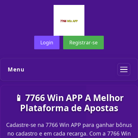
Login
Registrar-se
Menu
📱 7766 Win APP A Melhor
Plataforma de Apostas
Cadastre-se na 7766 Win APP para ganhar bônus
no cadastro e em cada recarga. Com a 7766 Win