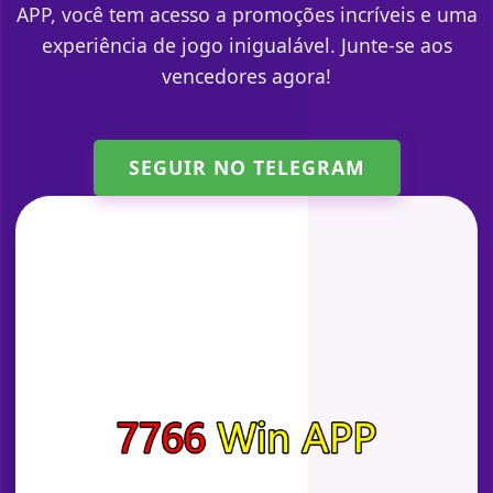
APP, você tem acesso a promoções incríveis e uma
experiência de jogo inigualável. Junte-se aos
vencedores agora!
SEGUIR NO TELEGRAM