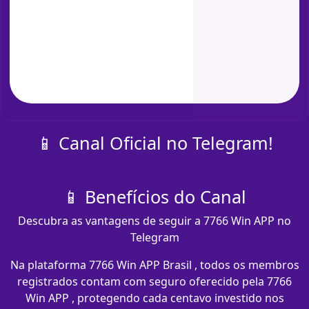
📱 Canal Oficial no Telegram!
📱 Benefícios do Canal
Descubra as vantagens de seguir a 7766 Win APP no
Telegram
Na plataforma 7766 Win APP Brasil , todos os membros
registrados contam com seguro oferecido pela 7766
Win APP , protegendo cada centavo investido nos