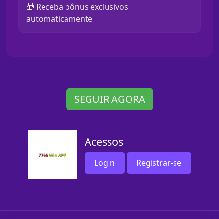
🎁 Receba bônus exclusivos
automaticamente
SEGUIR AGORA
Acessos
Login
Registrar-se