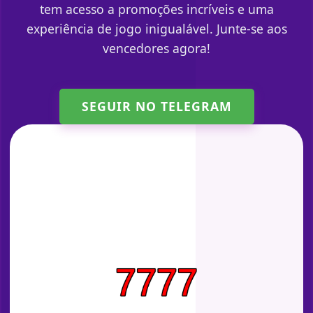
tem acesso a promoções incríveis e uma
experiência de jogo inigualável. Junte-se aos
vencedores agora!
SEGUIR NO TELEGRAM