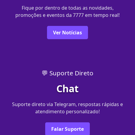
Fique por dentro de todas as novidades,
promoções e eventos da 7777 em tempo real!
Ver Notícias
💬 Suporte Direto
Chat
Suporte direto via Telegram, respostas rápidas e
atendimento personalizado!
Falar Suporte