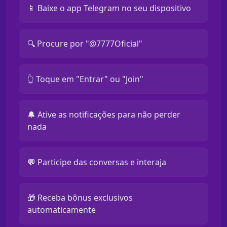
📱 Baixe o app Telegram no seu dispositivo
🔍 Procure por "@7777Oficial"
👆 Toque em "Entrar" ou "Join"
🔔 Ative as notificações para não perder
nada
💬 Participe das conversas e interaja
🎁 Receba bônus exclusivos
automaticamente